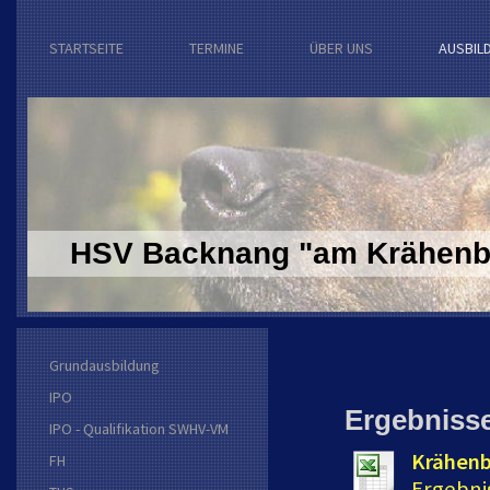
STARTSEITE
TERMINE
ÜBER UNS
AUSBIL
HSV Backnang "am Krähenba
Grundausbildung
IPO
Ergebniss
IPO - Qualifikation SWHV-VM
Krähenb
FH
Ergebni