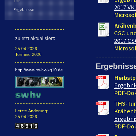
THS
2017 VK1
Ergebnisse
Microso
Krähenb
CSC und
zuletzt aktualisiert:
2017 CS
Microso
25.04.2026
Termine 2026
Ergebniss
http://www.swhv-kg10.de
Herbstp
Ergebnis
PDF-Dok
THS-Tur
Krähen
Letzte Änderung:
25.04.2026
Ergebni
PDF-Dok