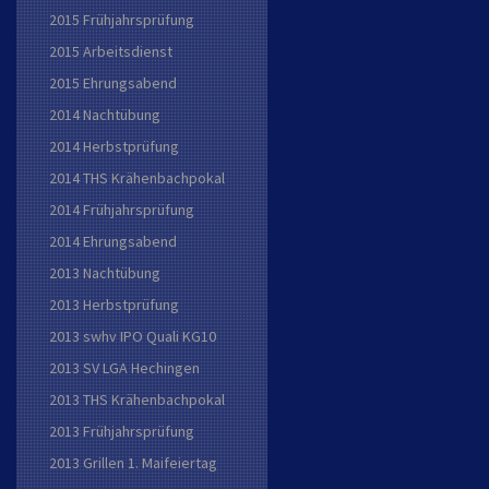
2015 Frühjahrsprüfung
2015 Arbeitsdienst
2015 Ehrungsabend
2014 Nachtübung
2014 Herbstprüfung
2014 THS Krähenbachpokal
2014 Frühjahrsprüfung
2014 Ehrungsabend
2013 Nachtübung
2013 Herbstprüfung
2013 swhv IPO Quali KG10
2013 SV LGA Hechingen
2013 THS Krähenbachpokal
2013 Frühjahrsprüfung
2013 Grillen 1. Maifeiertag