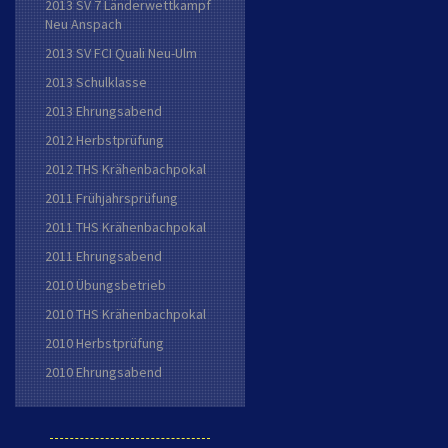
2013 SV 7 Länderwettkampf
Neu Anspach
2013 SV FCI Quali Neu-Ulm
2013 Schulklasse
2013 Ehrungsabend
2012 Herbstprüfung
2012 THS Krähenbachpokal
2011 Frühjahrsprüfung
2011 THS Krähenbachpokal
2011 Ehrungsabend
2010 Übungsbetrieb
2010 THS Krähenbachpokal
2010 Herbstprüfung
2010 Ehrungsabend